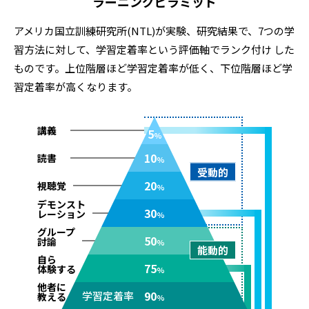
ラーニングピラミッド
アメリカ国立訓練研究所(NTL)が実験、研究結果で、7つの学
習方法に対して、学習定着率という評価軸でランク付け した
ものです。上位階層ほど学習定着率が低く、下位階層ほど学
習定着率が高くなります。
講義
5
%
10
読書
%
受動的
20
視聴覚
%
デモンスト
30
レーション
%
グループ
50
討論
%
能動的
自ら
75
体験する
%
他者に
90
学習定着率
教える
%