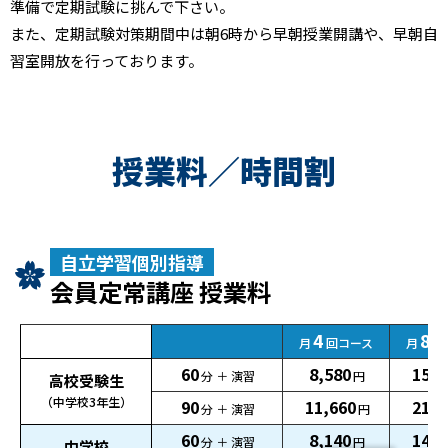
準備で定期試験に挑んで下さい。
また、定期試験対策期間中は朝6時から早朝授業開講や、早朝自
習室開放を行っております。
授業料／時間割
自立学習個別指導
会員定常講座 授業料
4
8
月
回コース
月
回
60
8,580
15,5
分 ＋ 演習
円
高校受験生
（中学校3年生）
90
11,660
21,0
分 ＋ 演習
円
60
8,140
14,7
分 ＋ 演習
円
中学校