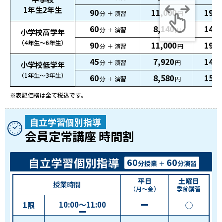
1年生2年生
90
11,000
19,8
分 ＋ 演習
円
60
8,140
14,7
分 ＋ 演習
円
小学校高学年
（4年生～6年生）
90
11,000
19,8
分 ＋ 演習
円
45
7,920
14,3
分 ＋ 演習
円
小学校低学年
（1年生～3年生）
60
8,580
15,5
分 ＋ 演習
円
※表記価格は全て税込です。
自立学習個別指導
会員定常講座 時間割
自立学習個別指導
60
60
分授業 ＋
分演習
平日
土曜日
授業時間
（月～金）
季節講習
10:00～11:00
1
限
◯
－
＋演習