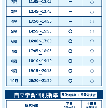
11:05～12:05
2
限
◯
－
＋演習
12:45～13:45
3
限
◯
－
＋演習
13:50～14:50
4
限
◯
－
＋演習
14:55～15:55
5
限
◯
◯
＋演習
16:00～17:00
6
限
◯
◯
＋演習
17:05～18:05
7
限
◯
◯
＋演習
18:10～19:10
8
限
◯
◯
＋演習
19:15～20:15
9
限
◯
◯
＋演習
20:20～21:20
10
限
◯
◯
＋演習
自立学習個別指導
90
90
分授業 ＋
分演習
平日
土曜日
授業時間
（月～金）
季節講習