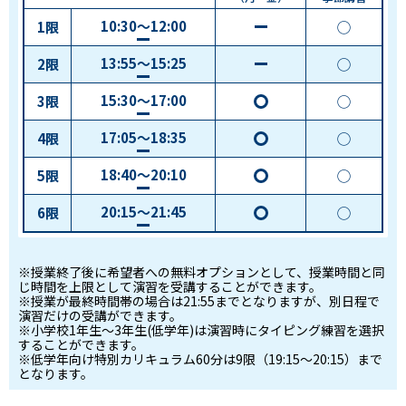
10:30～12:00
1
限
◯
－
＋演習
13:55～15:25
2
限
◯
－
＋演習
15:30～17:00
3
限
◯
◯
＋演習
17:05～18:35
4
限
◯
◯
＋演習
18:40～20:10
5
限
◯
◯
＋演習
20:15～21:45
6
限
◯
◯
＋演習
※授業終了後に希望者への無料オプションとして、授業時間と同
じ時間を上限として演習を受講することができます。
※授業が最終時間帯の場合は21:55までとなりますが、別日程で
演習だけの受講ができます。
※小学校1年生～3年生(低学年)は演習時にタイピング練習を選択
することができます。
※低学年向け特別カリキュラム60分は9限（19:15～20:15）まで
となります。